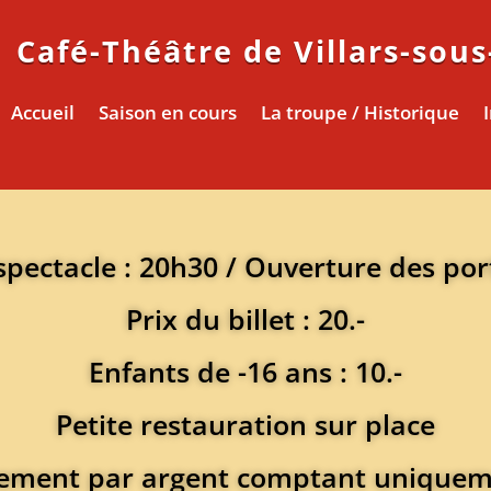
Café-Théâtre de Villars-sou
Accueil
Saison en cours
La troupe / Historique
pectacle : 20h30 / Ouverture des por
Prix du billet : 20.-
Enfants de -16 ans : 10.-
Petite restauration sur place
ement par argent comptant unique