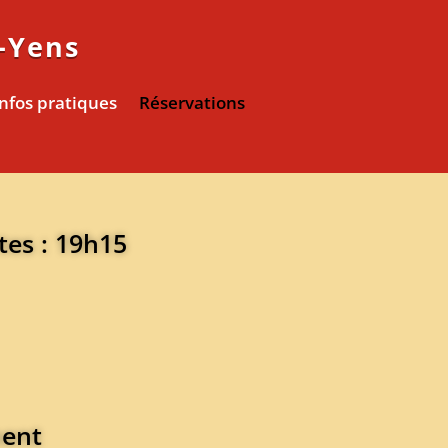
s-Yens
Infos pratiques
Réservations
tes : 19h15
ment